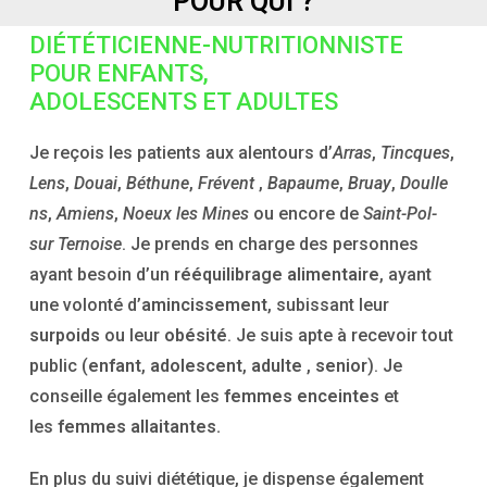
POUR QUI ?
DIÉTÉTICIENNE-NUTRITIONNISTE
POUR ENFANTS,
ADOLESCENTS ET ADULTES
Je reçois les patients aux alentours d’
Arras
,
Tincques
,
Lens
,
Douai
,
Béthune
,
Frévent
,
Bapaume
,
Bruay
,
Doulle
ns
,
Amiens
,
Noeux les Mines
ou encore de
Saint-Pol-
sur Ternoise
. Je prends en charge des personnes
ayant besoin d’un
rééquilibrage alimentaire
, ayant
une volonté d’
amincissement
, subissant leur
surpoids
ou leur
obésité
. Je suis apte à recevoir tout
public (
enfant
,
adolescent
,
adulte
,
senior
). Je
conseille également les
femmes enceintes
et
les
femmes allaitantes
.
En plus du suivi diététique, je dispense également