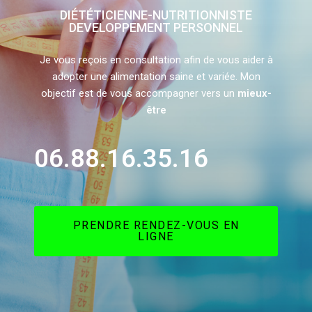
DIÉTÉTICIENNE-NUTRITIONNISTE
DEVELOPPEMENT PERSONNEL
Je vous reçois en consultation afin de vous aider à
adopter une alimentation saine et variée. Mon
objectif est de vous accompagner vers un
mieux-
être
06.88.16.35.16
PRENDRE RENDEZ-VOUS EN
LIGNE