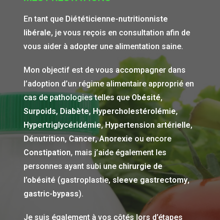
En tant que
Diététicienne-nutritionniste
libérale
, je vous reçois en consultation afin de
vous aider à adopter une alimentation saine.
Mon objectif est de vous accompagner dans
l’adoption d’un régime alimentaire approprié en
cas de pathologies telles que
Obésité
,
Surpoids
,
Diabète,
Hypercholestérolémie
,
H
ypertriglycéridémie
,
Hypertension artérielle
,
Dénutrition
,
Cancer
,
Anorexie
ou encore
Constipation
, mais j’aide également les
personnes ayant subi une
chirurgie de
l’obésité
(gastroplastie,
sleeve gastrectomy
,
gastric-bypass
).
Je suis également à vos côtés lors d’étapes