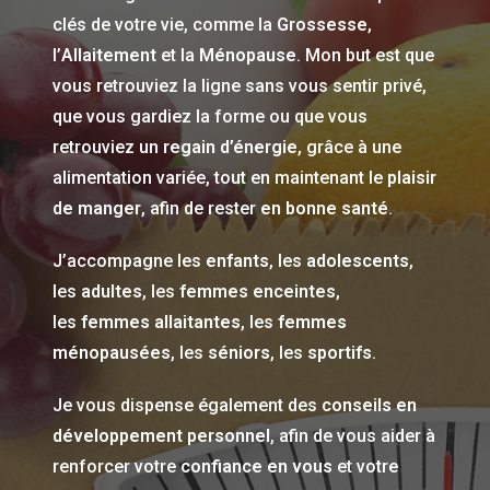
clés de votre vie, comme la
Grossesse
,
l’
Allaitement
et la
Ménopause
. Mon but est que
vous retrouviez la ligne sans vous sentir privé,
que vous gardiez la forme ou que vous
retrouviez un
regain d’énergie
, grâce à une
alimentation variée, tout en maintenant le
plaisir
de manger
, afin de rester
en bonne santé
.
J’accompagne les
enfants
, les
adolescents
,
les
adultes
, les
femmes enceintes
,
les
femmes allaitantes
, les
femmes
ménopausées
, les
séniors
, les
sportifs
.
Je vous dispense également des
conseils en
développement personnel
, afin de vous aider à
renforcer votre
confiance en vous
et votre